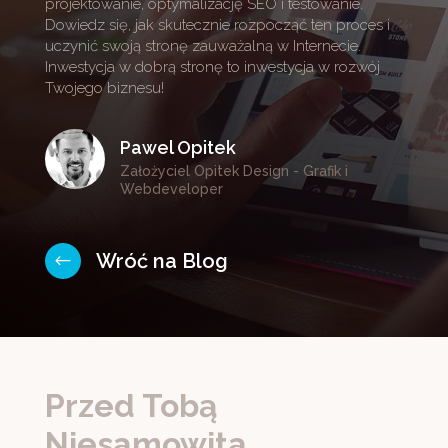
projektowanie, optymalizację SEO i testowanie.
Dowiedz się, jak skutecznie rozpocząć ten proces i
uczynić swoją stronę zauważalną w Internecie.
Inwestycja w dobrą stronę to inwestycja w rozwój
Twojego biznesu!
Pawel Opitek
Założyciel Opitek Design - Grafik i
Webdeveloper
Wróć na Blog
#
Przed Tobą 
Niesamowita 