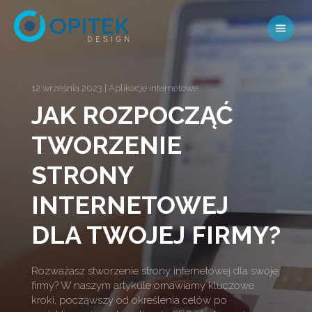
12 września 2023
|
Aplikacje internetowe
JAK ROZPOCZĄĆ
TWORZENIE
STRONY
INTERNETOWEJ
DLA TWOJEJ FIRMY?
Rozważasz stworzenie strony internetowej dla swojej
firmy? W naszym artykule omawiamy kluczowe
kroki, począwszy od określenia celów po